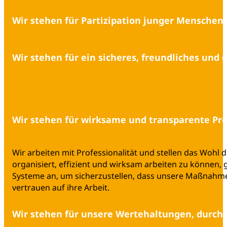
Wir stehen für Partizipation junger Menschen 
Die Grundlage dafür, dass sich im Leben der Teilnehmer:
Wir stehen für ein sicheres, freundliches und
Raums, der Planung und der Durchführung der Aktivitä
berücksichtigen diese. Wir bieten ihnen die Möglichkei
Erwachsenenzentrismus. Die Förderung der Partizipatio
Bei Sueniños bieten wir einen Ort, der frei von jeglicher
Fähigkeiten und Werten bei, die für eine aktive und v
Geschlechter. Um diesen Raum bieten zu können, müss
Meinungen anderer an und berücksichtigen sie, reflekti
Wir stehen für wirksame und transparente Pr
Zusammenleben getroffen und umgesetzt.
Wir arbeiten mit Professionalität und stellen das Wohl
organisiert, effizient und wirksam arbeiten zu können
Systeme an, um sicherzustellen, dass unsere Maßnahm
vertrauen auf ihre Arbeit.
Wir stehen für unsere Wertehaltungen, durch 