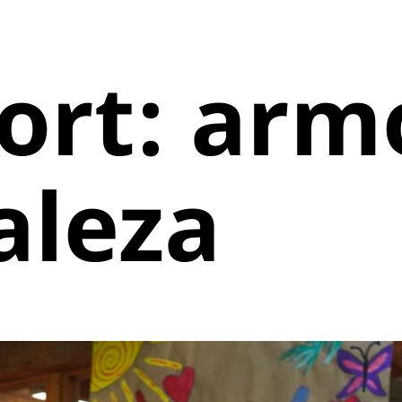
ort:
arm
aleza