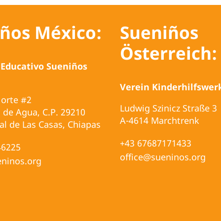
ños México:
Sueniños
Österreich:
 Educativo Sueniños
Verein Kinderhilfswer
Norte #2
Ludwig Szinicz Straße 3
 de Agua, C.P. 29210
A-4614 Marchtrenk
al de Las Casas, Chiapas
+43 67687171433
46225
office@sueninos.org
ninos.org