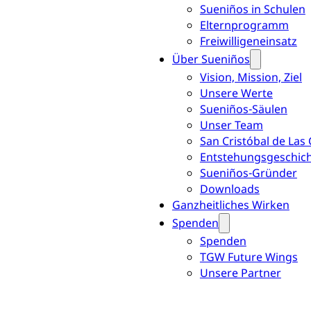
Sueniños in Schulen
Elternprogramm
Freiwilligeneinsatz
Über Sueniños
Vision, Mission, Ziel
Unsere Werte
Sueniños-Säulen
Unser Team
San Cristóbal de Las
Entstehungsgeschic
Sueniños-Gründer
Downloads
Ganzheitliches Wirken
Spenden
Spenden
TGW Future Wings
Unsere Partner