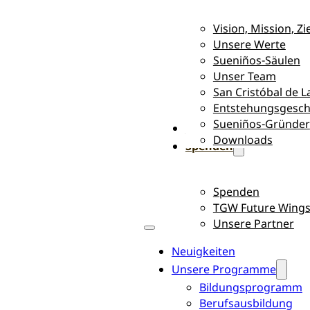
Vision, Mission, Zie
Unsere Werte
Sueniños-Säulen
Unser Team
San Cristóbal de L
Entstehungsgesch
Sueniños-Gründer
Ganzheitliches Wirken
Downloads
Spenden
Spenden
TGW Future Wing
Unsere Partner
Neuigkeiten
Unsere Programme
Bildungsprogramm
Berufsausbildung