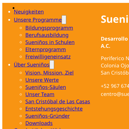
Neuigkeiten
Sueni
Unsere Programme
Bildungsprogramm
Berufsausbildung
Desarrollo
Sueniños in Schulen
A.C.
Elternprogramm
Freiwilligeneinsatz
Periferico 
Über Sueniños
Colonia Ojo
Vision, Mission, Ziel
San Cristób
Unsere Werte
+52 967 67
Sueniños-Säulen
centro@sue
Unser Team
San Cristóbal de Las Casas
Entstehungsgeschichte
Sueniños-Gründer
Downloads