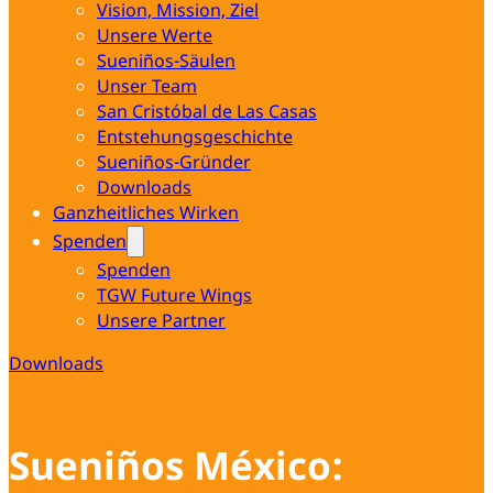
Vision, Mission, Ziel
Unsere Werte
Sueniños-Säulen
Unser Team
San Cristóbal de Las Casas
Entstehungsgeschichte
Sueniños-Gründer
Downloads
Ganzheitliches Wirken
Spenden
Spenden
TGW Future Wings
Unsere Partner
Downloads
Sueniños México: