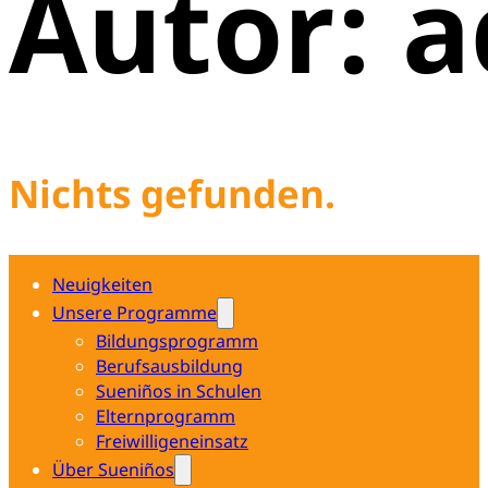
Autor:
a
Nichts gefunden.
Neuigkeiten
Unsere Programme
Bildungsprogramm
Berufsausbildung
Sueniños in Schulen
Elternprogramm
Freiwilligeneinsatz
Über Sueniños